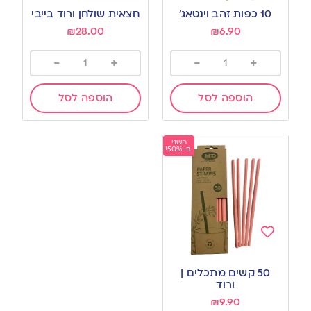
to
to
10 כפות זהב וינטאג’
חצאית שולחן ורוד בייבי
wishlist
wishlist
₪
28.00
₪
6.90
-
+
-
+
הוספה לסל
הוספה לסל
השני
ב-50%!
Add
to
50 קשים מתכלים |
wishlist
ורוד
₪
9.90