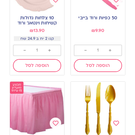
Add
Add
to
to
50 כפיות ורוד בייבי
10 צלחות גדולות
wishlist
wishlist
קשיחות וינטאג׳ ורוד
₪
13.90
₪
9.90
קנו 2 יח ב 24.9 שח
-
+
-
+
הוספה לסל
הוספה לסל
מבצע
מועדון
15 ש"ח!
Add
Add