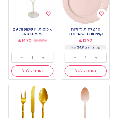
Add
Add
to
to
10 צלחות גדולות
6 כוסות יין שקופות עם
wishlist
wishlist
קשיחות וינטאג׳ ורוד
נצנצים זהב
₪
14.90
₪
18.90
₪
13.90
קנו 2 יח ב 24.9 שח
-
+
-
+
הוספה לסל
הוספה לסל