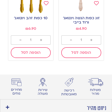
Add
Add
to
to
זוג כפות הגשה וינטאג׳
10 כפות זהב וינטאג’
wishlist
wishlist
ורוד בייבי
₪
6.90
₪
4.90
-
+
-
+
הוספה לסל
הוספה לסל
מחירים
משלוח
שירות
רכישה
נוחים
מהיר
מעולה
מאובטחת
ניווט מהיר