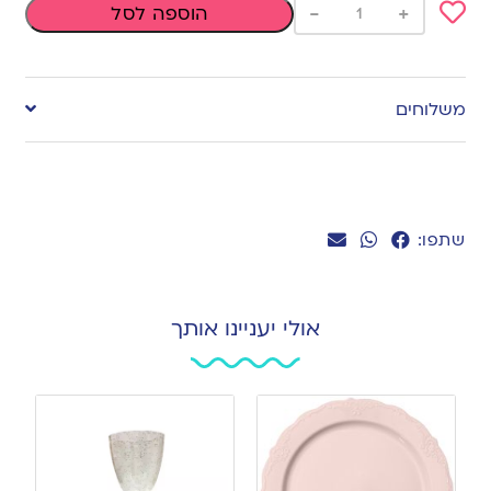
-
+
הוספה לסל
Add
to
משלוחים
wishlist
שתפו:
אולי יעניינו אותך