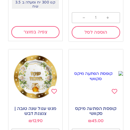
קנו 300 יח ומעלה ב 3.5
שח
-
+
צפיה במוצר
הוספה לסל
Add
Add
to
to
קופסת הפתעה מיקס
מגש עגול שנה טובה |
wishlist
wishlist
סקוושי
צנצנת דבש
₪
12.90
₪
45.00