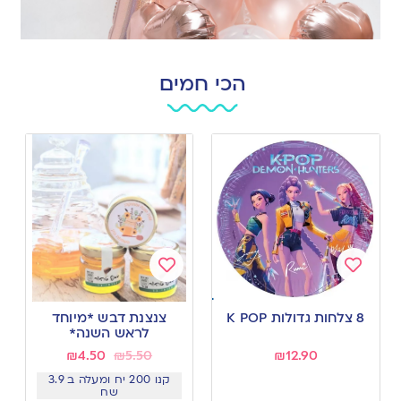
הכי חמים
Add
Add
to
to
8 צלחות גדולות K POP
צנצנת דבש *מיוחד
wishlist
wishlist
לראש השנה*
₪
4.50
₪
5.50
₪
12.90
קנו 200 יח ומעלה ב 3.9
שח