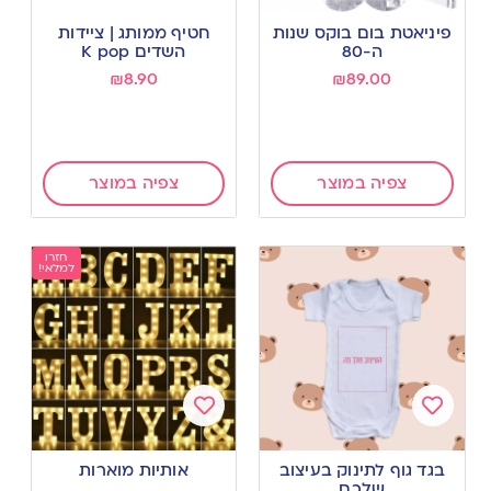
Add
Add
to
to
פיניאטת בום בוקס שנות
חטיף ממותג | ציידות
wishlist
wishlist
ה-80
השדים K pop
₪
8.90
₪
89.00
צפיה במוצר
צפיה במוצר
חזרו
למלאי!
Add
Add
to
to
בגד גוף לתינוק בעיצוב
אותיות מוארות
wishlist
wishlist
שלכם