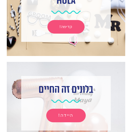
hula
קדימה!
בלונים זה החיים
היידה!