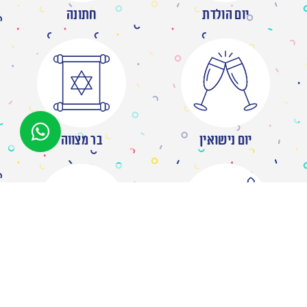
יום הולדת
חתונה
יום נישואין
בר מצווה
מסיבת רווקות
ברית/ה