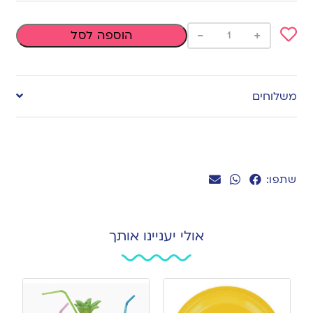
-
+
הוספה לסל
Add
to
משלוחים
wishlist
שתפו:
אולי יעניינו אותך