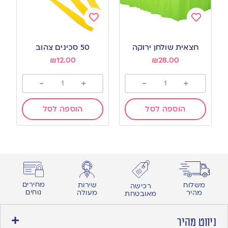
Add
Add
to
to
חצאית שולחן ירוקה
50 סכינים צהוב
wishlist
wishlist
₪
12.00
₪
28.00
-
+
-
+
הוספה לסל
הוספה לסל
מחירים
משלוח
שירות
רכישה
נוחים
מהיר
מעולה
מאובטחת
ניווט מהיר