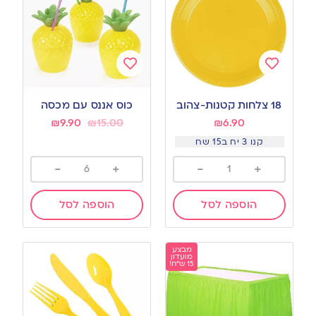
Add
Add
to
to
18 צלחות קטנות-צהוב
כוס אננס עם מכסה
wishlist
wishlist
₪
9.90
₪
15.00
₪
6.90
קנו 3 יח ב15 שח
-
+
-
+
הוספה לסל
הוספה לסל
מבצע
מועדון
15 ש"ח!