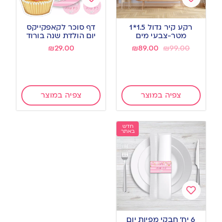
Add
Add
to
to
רקע קיר גדול 1.5*1
דף סוכר לקאפקייקס
wishlist
wishlist
מטר-צבעי מים
יום הולדת שנה בורוד
₪
29.00
₪
89.00
₪
99.00
צפיה במוצר
צפיה במוצר
חדש
באתר
Add
to
6 יח’ חבקי מפיות יום