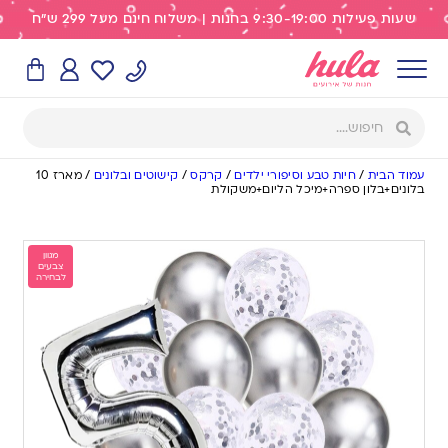
שעות פעילות 9:30-19:00 בחנות | משלוח חינם מעל 299 ש"ח
עמוד הבית
/
חיות טבע וסיפורי ילדים
/
קרקס
/
קישוטים ובלונים
/
מארז 10
בלונים+בלון ספרה+מיכל הליום+משקולת
מגוון
צבעים
לבחירה