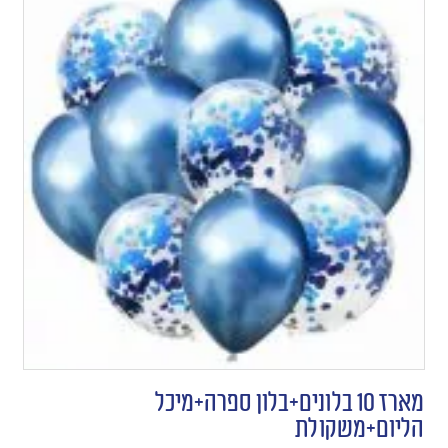
מארז 10 בלונים+בלון ספרה+מיכל
הליום+משקולת