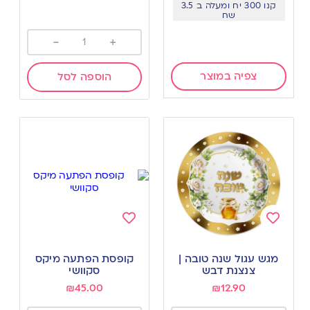
קנו 300 יח ומעלה ב 3.5
שח
-
+
צפיה במוצר
הוספה לסל
Add
Add
to
to
מגש עגול שנה טובה |
קופסת הפתעה מיקס
wishlist
wishlist
צנצנת דבש
סקוושי
₪
45.00
₪
12.90