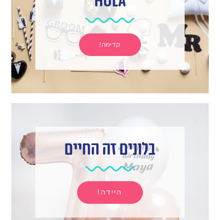
hula
קדימה!
בלונים זה החיים
היידה!