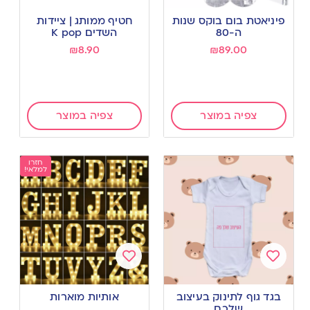
Add
Add
to
to
פיניאטת בום בוקס שנות
חטיף ממותג | ציידות
wishlist
wishlist
ה-80
השדים K pop
₪
8.90
₪
89.00
צפיה במוצר
צפיה במוצר
חזרו
למלאי!
Add
Add
to
to
בגד גוף לתינוק בעיצוב
אותיות מוארות
wishlist
wishlist
שלכם