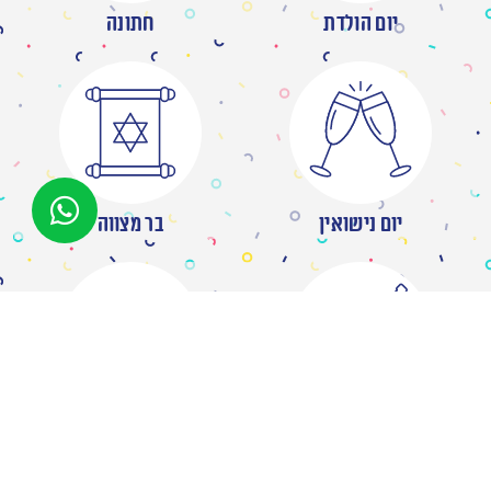
יום הולדת
חתונה
יום נישואין
בר מצווה
מסיבת רווקות
ברית/ה