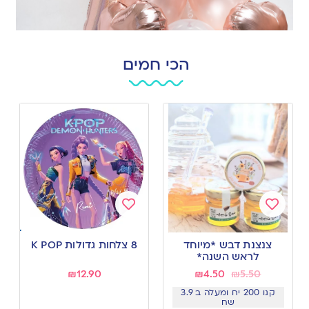
הכי חמים
Add
Add
to
to
צנצנת דבש *מיוחד
8 צלחות גדולות K POP
wishlist
wishlist
לראש השנה*
₪
12.90
₪
4.50
₪
5.50
קנו 200 יח ומעלה ב 3.9
שח