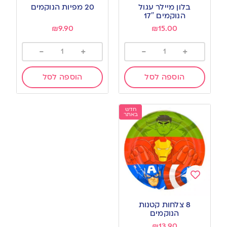
to
to
בלון מיילר עגול
20 מפיות הנוקמים
wishlist
wishlist
הנוקמים 17″
₪
9.90
₪
15.00
-
+
-
+
הוספה לסל
הוספה לסל
חדש
באתר
Add
to
8 צלחות קטנות
wishlist
הנוקמים
₪
13.90