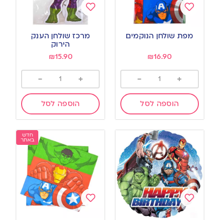
Add
Add
to
to
מפת שולחן הנוקמים
מרכז שולחן הענק
wishlist
wishlist
הירוק
₪
15.90
₪
16.90
-
+
-
+
הוספה לסל
הוספה לסל
חדש
באתר
Add
Add