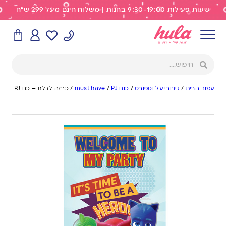
שעות פעילות 9:30-19:00 בחנות | משלוח חינם מעל 299 ש"ח
עמוד הבית
/
גיבורי על וספורט
/
כוח PJ
/
must have
/
כרזה לדלת – כח PJ