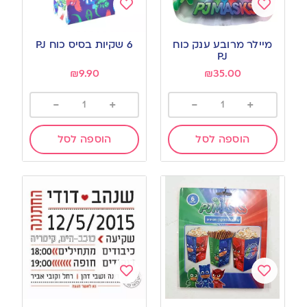
Add
Add
to
to
מיילר מרובע ענק כוח
6 שקיות בסיס כוח PJ
wishlist
wishlist
PJ
₪
9.90
₪
35.00
-
+
-
+
הוספה לסל
הוספה לסל
Add
Add
to
to