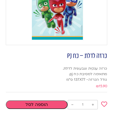
כרזה לדלת – כח PJ
כרזה ענקית וצבעונית לדלת.
מתאימה למסיבת כח pj.
גודל הכרזה- 137X77 ס”מ
₪
15.90
-
+
הוספה לסל