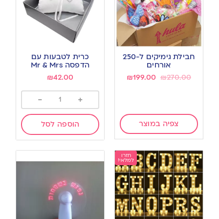
חבילת גימיקים ל-250
כרית לטבעות עם
אורחים
הדפסה Mr & Mrs
₪
42.00
₪
199.00
₪
270.00
-
+
צפיה במוצר
הוספה לסל
חזרו
למלאי!