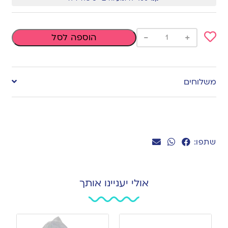
-
+
הוספה לסל
Add
to
משלוחים
wishlist
שתפו:
אולי יעניינו אותך