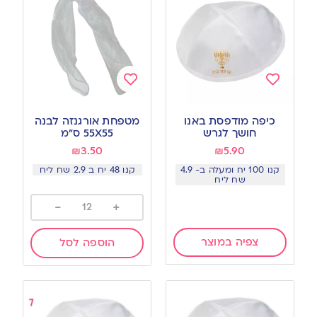
Add
Add
to
to
כיפה מודפסת באנו
מטפחת אורגנזה לבנה
wishlist
wishlist
חושך לגרש
55X55 ס”מ
₪
3.50
₪
5.90
קנו 100 יח ומעלה ב- 4.9
קנו 48 יח ב 2.9 שח ליח
שח ליח
-
+
צפיה במוצר
הוספה לסל