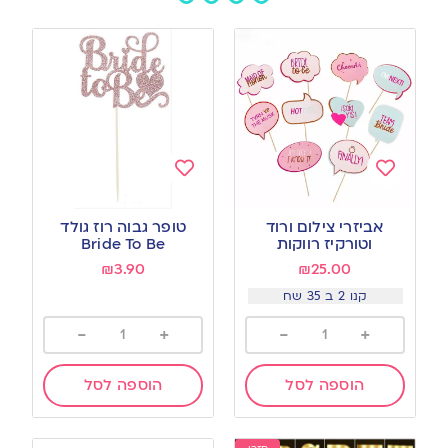
Add
Add
to
to
אביזרי צילום ורוד
טופר גבוה רוז גולד
wishlist
wishlist
וטורקיז רווקות
Bride To Be‏
₪
3.90
₪
25.00
קנו 2 ב 35 שח
-
+
-
+
הוספה לסל
הוספה לסל