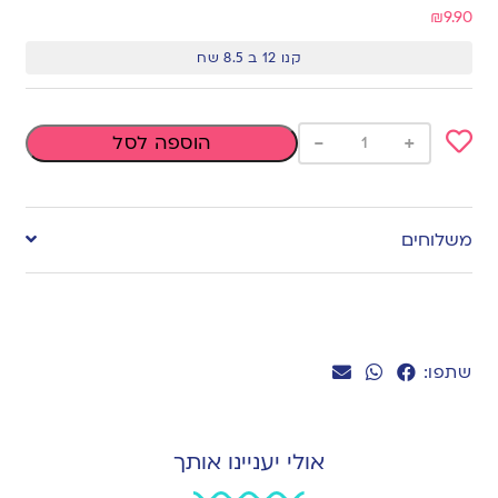
₪
9.90
קנו 12 ב 8.5 שח
-
+
הוספה לסל
Add
to
משלוחים
wishlist
שתפו:
אולי יעניינו אותך