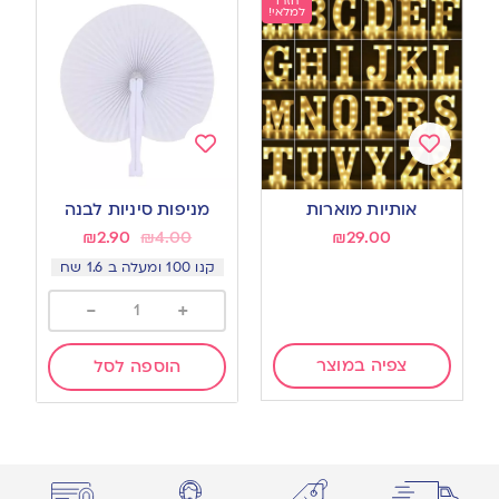
חזרו
למלאי!
Add
Add
to
to
אותיות מוארות
מניפות סיניות לבנה
wishlist
wishlist
₪
2.90
₪
4.00
₪
29.00
קנו 100 ומעלה ב 1.6 שח
-
+
צפיה במוצר
הוספה לסל