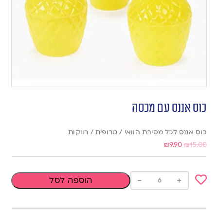
כוס אננס עם מכסה
כוס אננס לכל מסיבת הוואי / טרופית / רווקות
₪
9.90
₪
15.00
-
+
הוספה לסל
Add
to