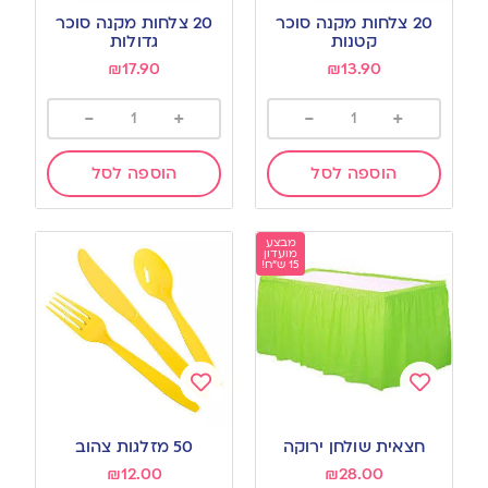
to
to
20 צלחות מקנה סוכר
20 צלחות מקנה סוכר
wishlist
wishlist
קטנות
גדולות
₪
17.90
₪
13.90
-
+
-
+
הוספה לסל
הוספה לסל
מבצע
מועדון
15 ש"ח!
Add
Add
to
to
חצאית שולחן ירוקה
50 מזלגות צהוב
wishlist
wishlist
₪
12.00
₪
28.00