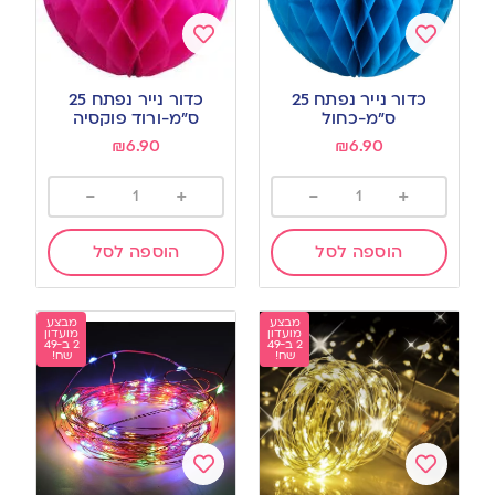
Add
Add
to
to
כדור נייר נפתח 25
כדור נייר נפתח 25
wishlist
wishlist
ס”מ-כחול
ס”מ-ורוד פוקסיה
₪
6.90
₪
6.90
-
+
-
+
הוספה לסל
הוספה לסל
מבצע
מבצע
מועדון
מועדון
2 ב-49
2 ב-49
שח!
שח!