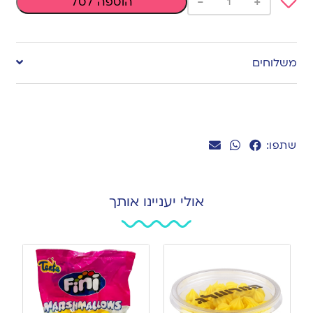
-
+
הוספה לסל
Add
to
משלוחים
wishlist
שתפו:
אולי יעניינו אותך