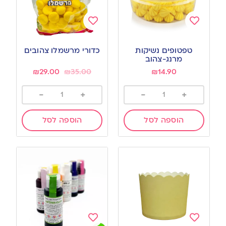
Add
Add
to
to
טפטופים נשיקות
כדורי מרשמלו צהובים
wishlist
wishlist
מרנג-צהוב
₪
29.00
₪
35.00
₪
14.90
-
+
-
+
הוספה לסל
הוספה לסל