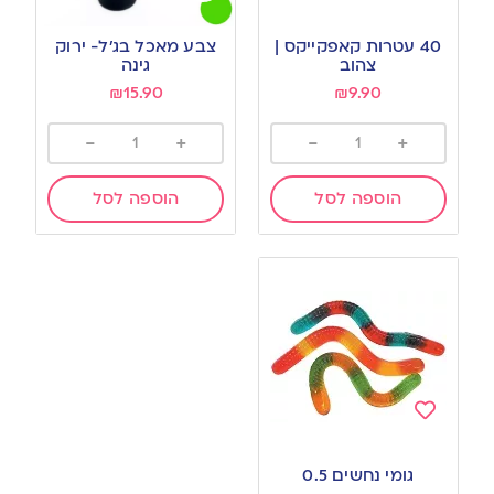
Add
Add
to
to
40 עטרות קאפקייקס |
צבע מאכל בג’ל- ירוק
wishlist
wishlist
צהוב
גינה
₪
15.90
₪
9.90
-
+
-
+
הוספה לסל
הוספה לסל
Add
to
גומי נחשים 0.5
wishlist