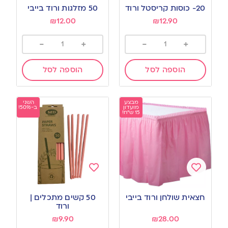
to
to
20- כוסות קריסטל ורוד
50 מזלגות ורוד בייבי
wishlist
wishlist
₪
12.00
₪
12.90
-
+
-
+
הוספה לסל
הוספה לסל
מבצע
השני
מועדון
ב-50%!
15 ש"ח!
Add
Add
to
to
חצאית שולחן ורוד בייבי
50 קשים מתכלים |
wishlist
wishlist
ורוד
₪
9.90
₪
28.00