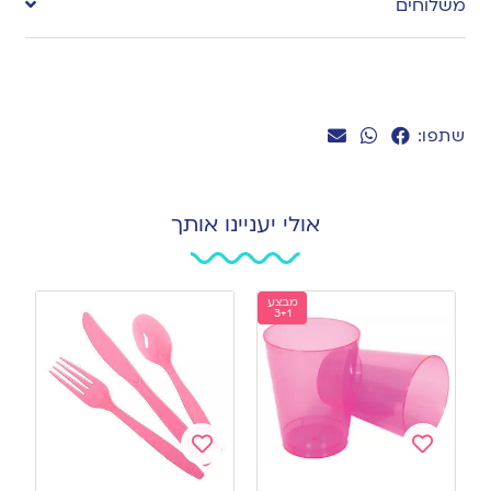
משלוחים
wishlist
שתפו:
אולי יעניינו אותך
מבצע
3+1
Add
Add