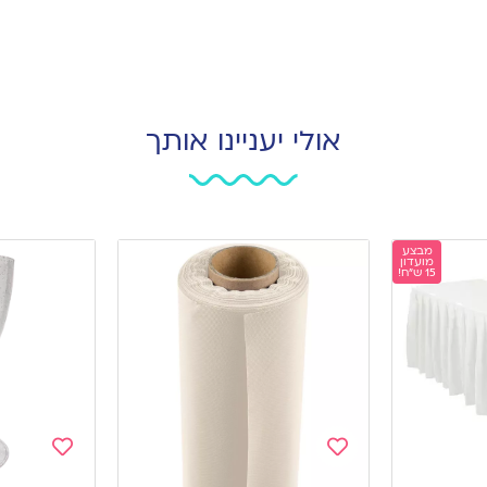
אולי יעניינו אותך
מבצע
מועדון
15 ש"ח!
Add
Add