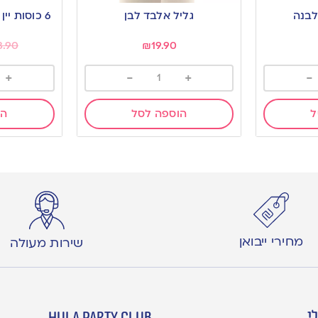
to
to
לבנה
גליל אלבד לבן
6 כוסות יי
wishlist
wishlist
8.90
₪
19.90
+
-
+
-
ל
הוספה לסל
הו
מחירי ייבואן
שירות מעולה
י
hula party club