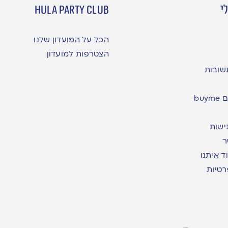
י
hula party club
הכל על המועדון שלנו
הצטרפות למועדון
שובות
bu
ישות
ר
ד איתנו
רטיות