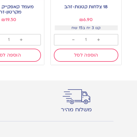
to
to
18 צלחות קטנות-זהב
wishlist
wishlist
מקרטון-זה
₪
19.50
₪
6.90
קנו 3 יח ב15 שח
+
-
+
הוספה לסל
הוספה לס
משלוח מהיר