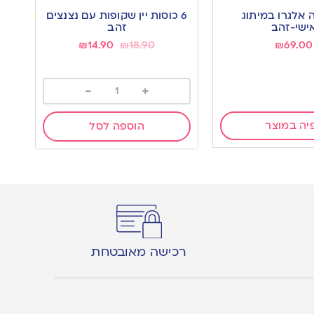
to
 אלגרו במיתוג
6 כוסות יין שקופות עם נצנצים
wishlist
ישי-זהב
זהב
₪
14.90
₪
18.90
₪
69.00
-
+
יה במוצר
הוספה לסל
רכישה מאובטחת