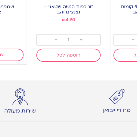
to
to
מעמד קאפקייק 3 קומות
זוג כפות הגשה וינטאג’ –
שמפניה
wishlist
wishlist
ב
נצנצים זהב
א
₪
4.90
-
+
-
צפ
ל
הוספה לסל
מחירי ייבואן
שירות מעולה