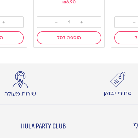
₪
6.90
+
-
+
-
ל
הוספה לסל
הו
מחירי ייבואן
שירות מעולה
י
hula party club