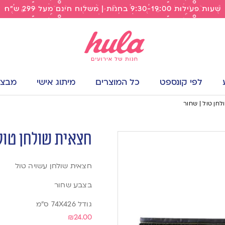
שעות פעילות 9:30-19:00 בחנות | משלוח חינם מעל 299 ש"ח
לפי קונספט
כל המוצרים
מיתוג אישי
מבצעי
חן טול | שחור
חצאית שולחן טול 
חצאית שולחן עשויה טול
בצבע שחור
גודל 74X426 ס”מ
₪
24.00