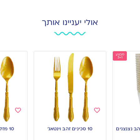
אולי יעניינו אותך
מבצע
3+1
Add
Add
to
to
10 סכינים זהב וינטאג’
10 מזלגות זהב וינטאג’
wishlist
wishlist