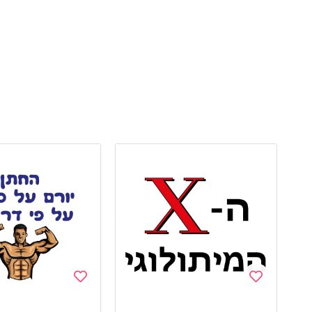
Add
Add
to
to