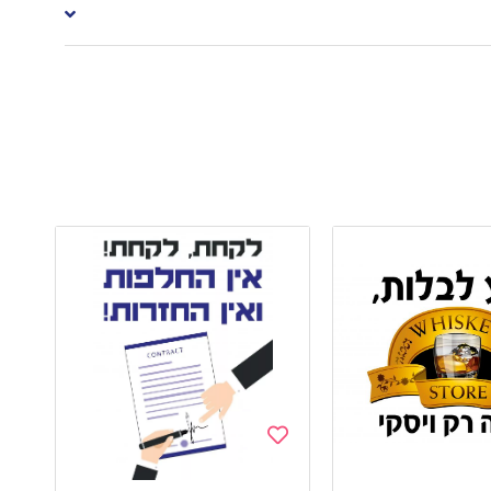
Add
to