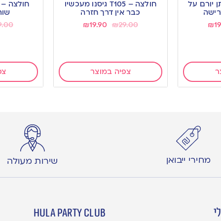
T137 החתן יורם על
חולצה – T105 גיסנו מעכשיו
wishlist
wishlist
רישה
כבר אין דרך חזרה
שות
9.00
₪
19.90
₪
29.00
₪
1
ר
צפיה במוצר
צפ
מחירי ייבואן
שירות מעולה
י
hula party club