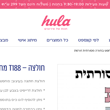
שעות פעילות 9:30-19:00 בחנות | משלוח חינם מעל 299 ש"ח
לפי קונספט
כל המוצרים
מיתוג אישי
מבצעי
חולצה – T188 מחפש בחורה מסורתית זורמת
חולצת חתונה בעיצוב: מחפש 
* חולצת דרייפיט בצבע לבן 
* ניתן להוסיף לוגו כיס בתוס
* ציינו בבחירה למטה הדפס