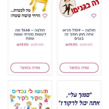
Add
Add
to
to
חולצה – T109 תראו
חולצה – T668 מה
wishlist
wishlist
איזה חתן חתיך זה
לעשות מזרחי עושה
בגנים
שמח
₪
19.90
₪
29.00
₪
19.90
₪
29.00
צפיה במוצר
צפיה במוצר