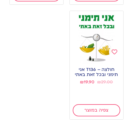
Add
to
חולצה – T136 אני
wishlist
תימני ובכל זאת באתי
₪
19.90
₪
29.00
צפיה במוצר