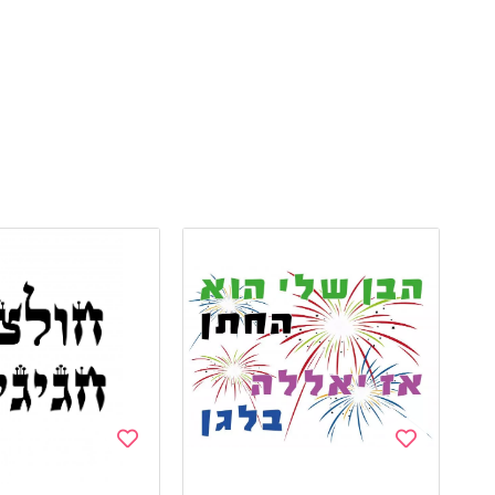
Add
Add
to
to