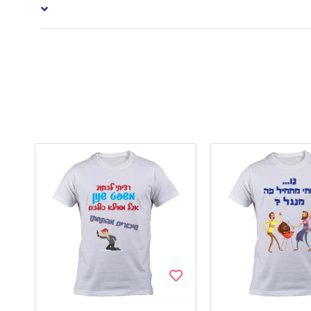
Add
to