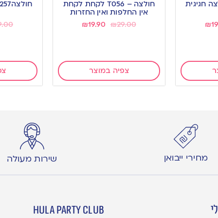
חולצה – T056 לקחת לקחת
wishlist
wishlist
אין החלפות ואין החזרות
9.00
₪
19.90
₪
29.00
₪
1
ר
צפיה במוצר
צפ
מחירי ייבואן
שירות מעולה
י
hula party club