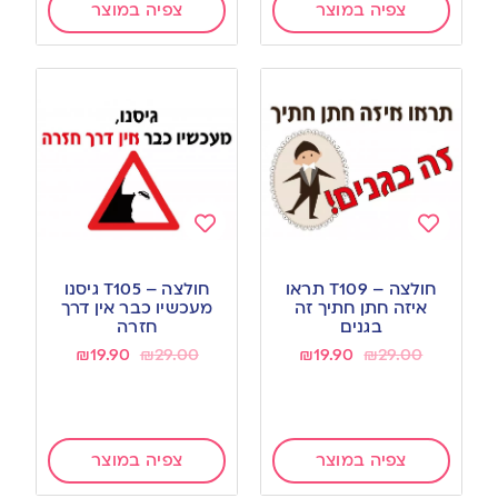
צפיה במוצר
צפיה במוצר
Add
Add
to
to
חולצה – T109 תראו
חולצה – T105 גיסנו
wishlist
wishlist
איזה חתן חתיך זה
מעכשיו כבר אין דרך
בגנים
חזרה
₪
19.90
₪
29.00
₪
19.90
₪
29.00
צפיה במוצר
צפיה במוצר