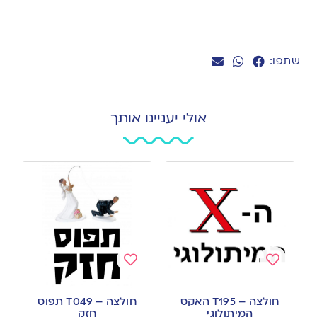
שתפו:
אולי יעניינו אותך
Add
Add
to
to
חולצה – T195 האקס
חולצה – T049 תפוס
wishlist
wishlist
המיתולוגי
חזק