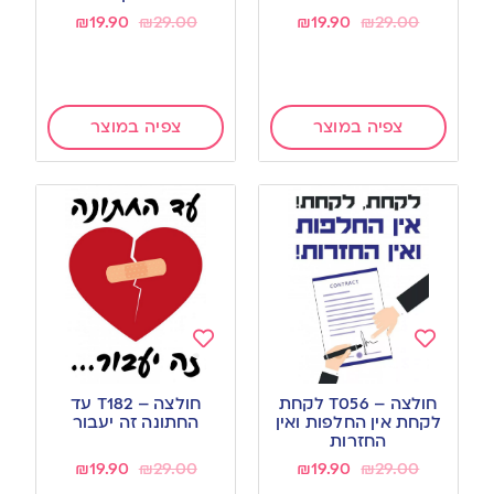
₪
19.90
₪
29.00
₪
19.90
₪
29.00
צפיה במוצר
צפיה במוצר
Add
Add
to
to
חולצה – T056 לקחת
חולצה – T182 עד
wishlist
wishlist
לקחת אין החלפות ואין
החתונה זה יעבור
החזרות
₪
19.90
₪
29.00
₪
19.90
₪
29.00