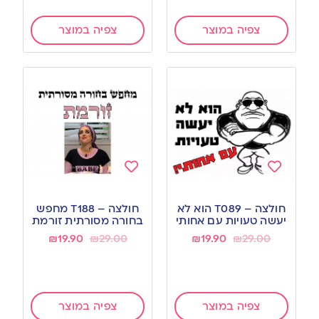
צפיה במוצר
צפיה במוצר
Add
Add
to
to
חולצה – T089 הוא לא
חולצה – T188 מחפש
wishlist
wishlist
יעשה טעויות עם אחותי
בחורה מסורתית זורמת
₪
19.90
₪
29.00
₪
19.90
₪
29.00
צפיה במוצר
צפיה במוצר