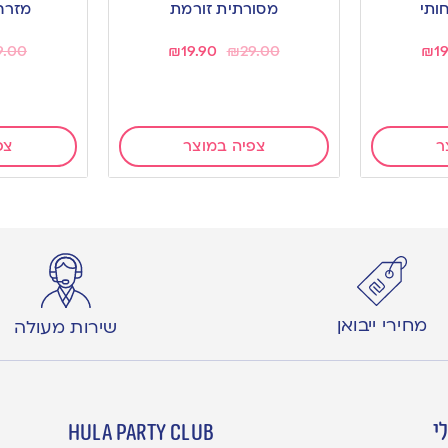
ותי
מסורתית זורמת
מזרח
9.00
₪
19.90
₪
29.00
₪
1
ר
צפיה במוצר
צפ
מחירי ייבואן
שירות מעולה
י
hula party club