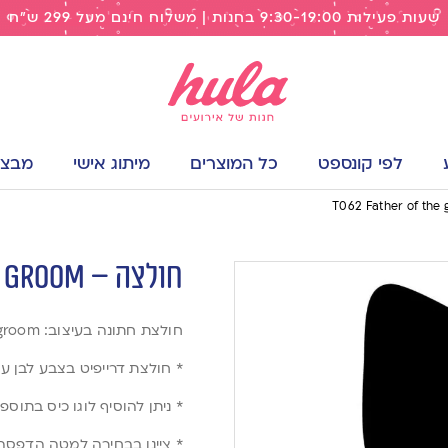
שעות פעילות 9:30-19:00 בחנות | משלוח חינם מעל 299 ש"ח
לפי קונספט
כל המוצרים
מיתוג אישי
מבצעי
חולצה – T062 Father of the groom
חולצת חתונה בעיצוב: Father of the groom
* חולצת דרייפיט בצבע לבן 
* ניתן להוסיף לוגו כיס בתוס
* ציינו בבחירה למטה הדפס