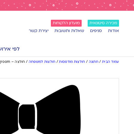
מכירה סיטונאית
מועדון הלקוחות
אודות
סניפים
שאלות ותשובות
יצירת קשר
לפי אירוע
עמוד הבית
/
חתונה
/
חולצות מודפסות
/
חולצות למשפחה
/
חולצה – T062 Father of the groom