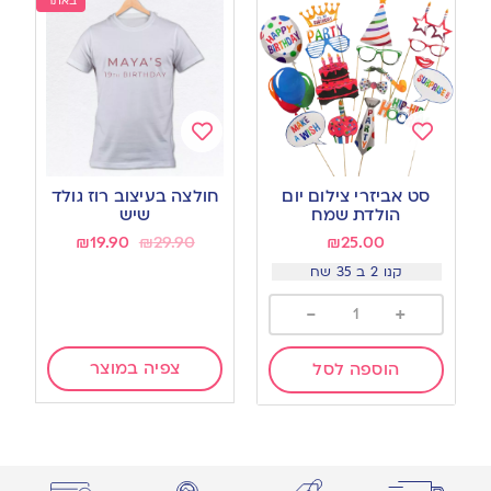
באתר
Add
Add
to
to
סט אביזרי צילום יום
חולצה בעיצוב רוז גולד
wishlist
wishlist
הולדת שמח
שיש
₪
19.90
₪
29.90
₪
25.00
קנו 2 ב 35 שח
-
+
צפיה במוצר
הוספה לסל