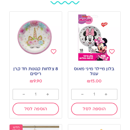
Add
Add
to
to
בלון מיילר מיני מאוס
8 צלחות קטנות חד קרן
wishlist
wishlist
עגול
ריסים
₪
9.90
₪
15.00
-
+
-
+
הוספה לסל
הוספה לסל
חדש