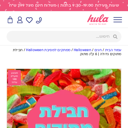
שעות פעילות 9:30-19:00 בחנות | משלוח חינם מעל 299 ש"ח
עמוד הבית
/
חגים
/
Halloween
/
ממתקים למסיבת Halloween
/
חבילת
מתוקים גדולה | 6 ק”ג מתוק
מבצע
מועדון
188
ש"ח!