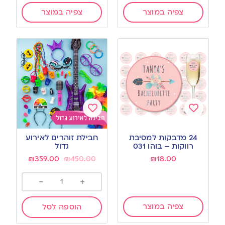
צפיה במוצר
צפיה במוצר
Add
Add
to
to
24 מדבקות למסיבת
חבילת זוהרים לאירוע
wishlist
wishlist
רווקות – בוהו 031
גדול
₪
359.00
₪
450.00
₪
18.00
-
+
צפיה במוצר
הוספה לסל