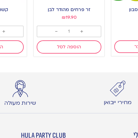
בון
זר פרחים מהודר לבן
קשת 
₪
19.90
+
-
+
ר
הוספה לסל
הו
מחירי ייבואן
שירות מעולה
י
hula party club