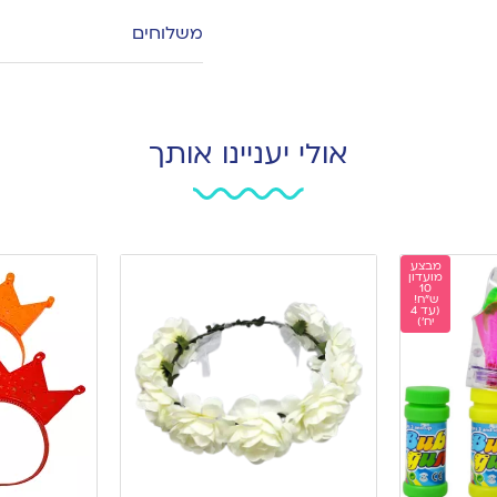
משלוחים
אולי יעניינו אותך
מבצע
מועדון
10
ש"ח!
(עד 4
יח')