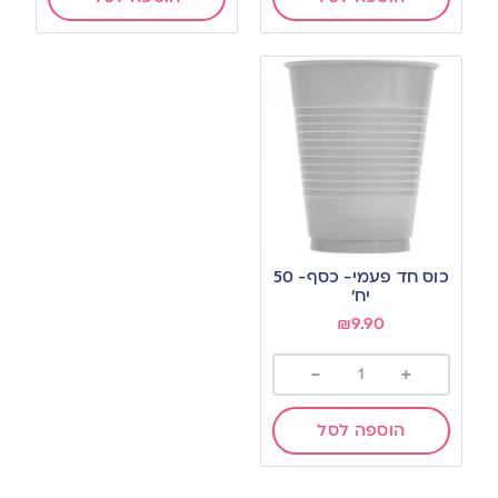
כוס חד פעמי- כסף- 50
יח’
₪
9.90
-
+
הוספה לסל