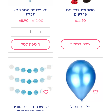
Add
Add
to
to
משקולת לבלונים
20 בלונים מטאלים-
wishlist
wishlist
פרלינים
תכלת
₪
8.90
₪
12.00
₪
4.50
-
+
צפיה במוצר
הוספה לסל
Add
Add
to
to
בלונים כחול
שרשרת כדורים גוונים
wishlist
wishlist
כחול תכלת ולבן