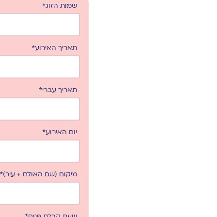
שמות הזוג*
תאריך האירוע*
תאריך עברי*
יום האירוע*
מיקום (שם האולם + עיר)*
שעת קבלת פנים*