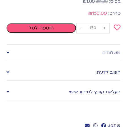
₪
1.00
₪
1.80
₪150.00
-
+
הוספה לסל
Add
to
משלוחים
wishlist
חשוב לדעת
העלאת קובץ למיתוג אישי
שתפו: