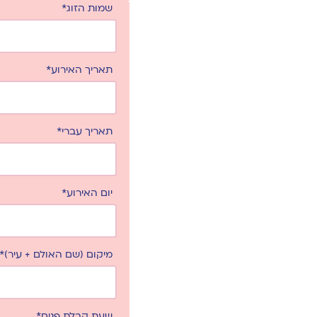
שמות הזוג*
תאריך האירוע*
תאריך עברי*
יום האירוע*
מיקום (שם האולם + עיר)*
שעת קבלת פנים*