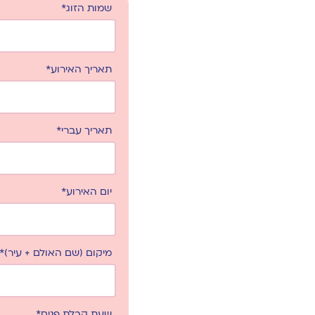
שמות הזוג*
תאריך האירוע*
תאריך עברי*
יום האירוע*
מיקום (שם האולם + עיר)*
שעת קבלת פנים*