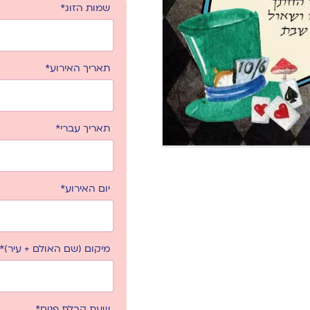
שמות הזוג*
תאריך האירוע*
תאריך עברי*
יום האירוע*
מיקום (שם האולם + עיר)*
שעת קבלת פנים*