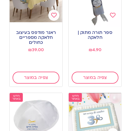
Add
Add
to
to
ספר תורה מתוק |
ראנר מודפס בעיצוב
wishlist
wishlist
חלאקה
חלאקה מספריים
כחולים
₪
39.00
₪
4.90
צפיה במוצר
צפיה במוצר
חדש
חדש
באתר
באתר