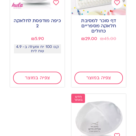
Add
Add
to
to
דף סוכר למסיבת
כיפה מודפסת לחלאקה
wishlist
wishlist
חלאקה מספריים
2
כחולים
₪
5.90
₪
29.00
₪
45.00
קנו 100 יח ומעלה ב- 4.9
שח ליח
צפיה במוצר
צפיה במוצר
חדש
באתר