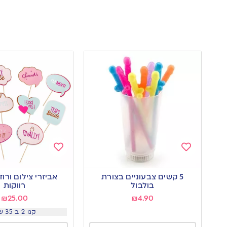
Add
Add
to
to
5 קשים צבעוניים בצורת
אביזרי צילום ורוד
wishlist
wishlist
בולבול
רווקות
₪
25.00
₪
4.90
קנו 2 ב 35 שח