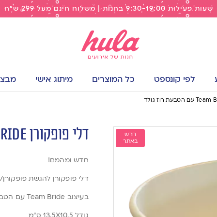
שעות פעילות 9:30-19:00 בחנות | משלוח חינם מעל 299 ש"ח
לפי קונספט
כל המוצרים
מיתוג אישי
מבצעי
דלי פופקורן Team Bride עם הטבעת רוז גולד
חדש
באתר
חדש ומהמם!
דלי פופקורן להגשת פופקורן
בעיצוב Team Bride עם הטבעת רוז גולד
גודל 13.5X10.5 ס”מ