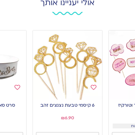
אולי יעניינו אותך
Add
Add
to
to
 וטורקיז
6 קיסמי טבעת נצנצים זהב
סרט סאטן To Be
wishlist
wishlist
₪
6.90