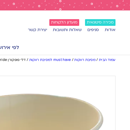
מכירה סיטונאית
מועדון הלקוחות
אודות
סניפים
שאלות ותשובות
יצירת קשר
לפי אירוע
עמוד הבית
/
מסיבת רווקות
/
must have למסיבת רווקות
/
דלי פופקורן Team Bride עם הטבעת רוז גולד