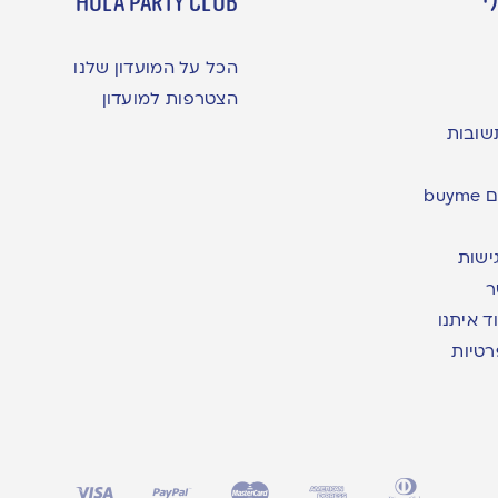
י
hula party club
הכל על המועדון שלנו
הצטרפות למועדון
שובות
bu
ישות
ר
ד איתנו
רטיות