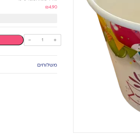
₪
4.90
-
+
משלוחים