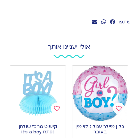
שתפו:
אולי יעניינו אותך
Add
Add
to
to
בלון מיילר עגול גילוי מין
קישוט מרכז שולחן
wishlist
wishlist
בעובר
נפתח it’s a boy