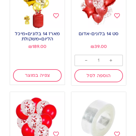
Add
Add
to
to
סט 14 בלונים-אדום
מארז 14 בלונים+מיכל
wishlist
wishlist
הליום+משקולת
₪
189.00
₪
39.00
-
+
צפיה במוצר
הוספה לסל