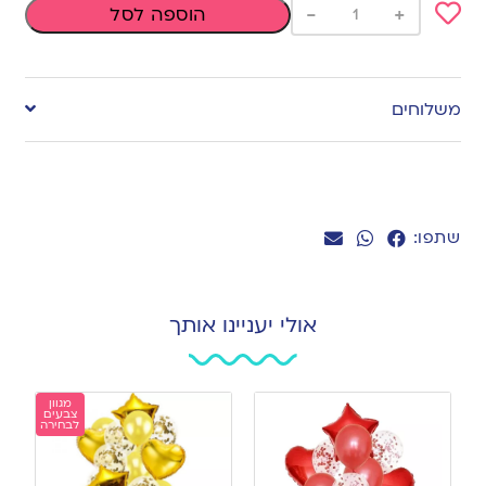
-
+
הוספה לסל
Add
to
משלוחים
wishlist
שתפו:
אולי יעניינו אותך
מגוון
צבעים
לבחירה