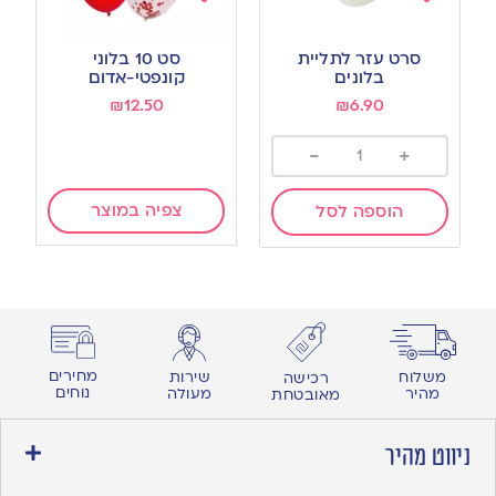
Add
Add
to
to
סרט עזר לתליית
סט 10 בלוני
wishlist
wishlist
בלונים
קונפטי-אדום
₪
12.50
₪
6.90
-
+
צפיה במוצר
הוספה לסל
מחירים
משלוח
שירות
רכישה
נוחים
מהיר
מעולה
מאובטחת
ניווט מהיר