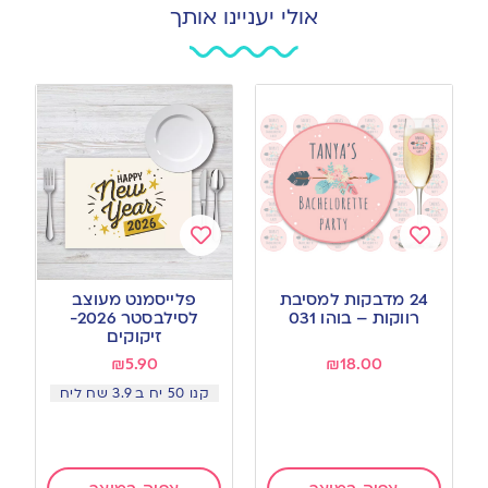
אולי יעניינו אותך
Add
Add
to
to
24 מדבקות למסיבת
פלייסמנט מעוצב
wishlist
wishlist
רווקות – בוהו 031
לסילבסטר 2026-
זיקוקים
₪
5.90
₪
18.00
קנו 50 יח ב 3.9 שח ליח