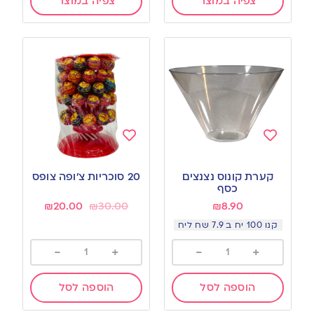
צפיה במוצר
צפיה במוצר
Add
Add
to
to
קערת קונוס נצנצים
20 סוכריות צ’ופה צופס
wishlist
wishlist
כסף
₪
20.00
₪
30.00
₪
8.90
קנו 100 יח ב 7.9 שח ליח
-
+
-
+
הוספה לסל
הוספה לסל