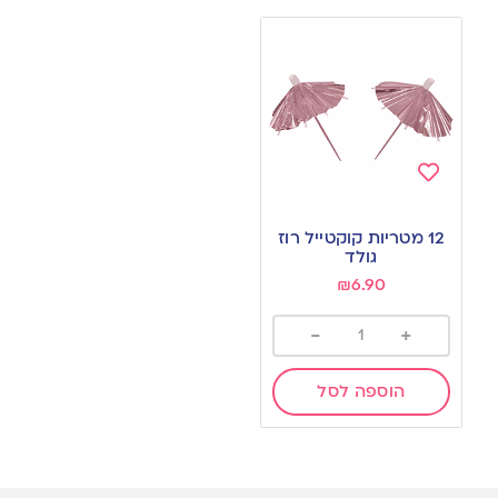
Add
to
12 מטריות קוקטייל רוז
wishlist
גולד
₪
6.90
-
+
הוספה לסל