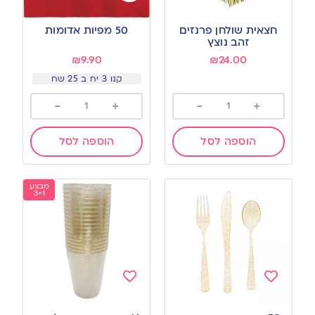
Add
Add
to
to
חצאית שולחן פרנזים
50 מפיות אדומות
wishlist
wishlist
זהב נוצץ
₪
9.90
₪
24.00
קנו 3 יח ב 25 שח
-
+
-
+
הוספה לסל
הוספה לסל
מבצע
3+1
Add
Add
to
to