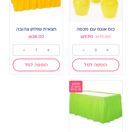
כוס אננס עם מכסה
חצאית שולחן צהובה
₪
28.00
₪
9.90
₪
15.00
-
+
-
+
הוספה לסל
הוספה לסל
מבצע
מועדון
15 ש"ח!