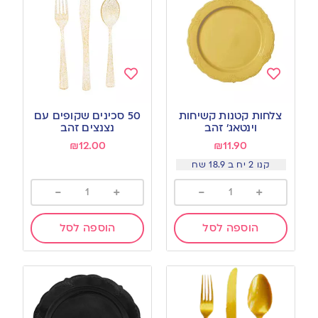
Add
Add
to
to
צלחות קטנות קשיחות
50 סכינים שקופים עם
wishlist
wishlist
וינטאג׳ זהב
נצנצים זהב
₪
12.00
₪
11.90
קנו 2 יח ב 18.9 שח
-
+
-
+
הוספה לסל
הוספה לסל