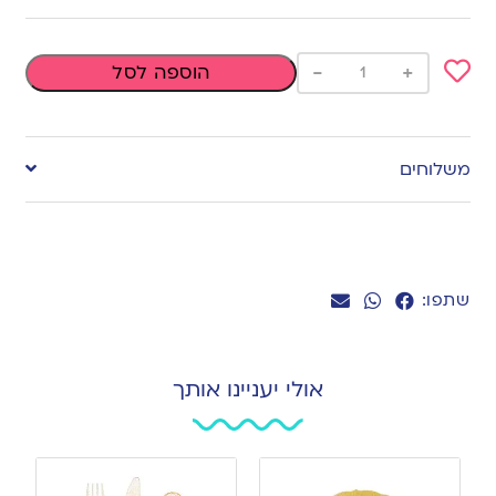
-
+
הוספה לסל
Add
to
משלוחים
wishlist
שתפו:
אולי יעניינו אותך