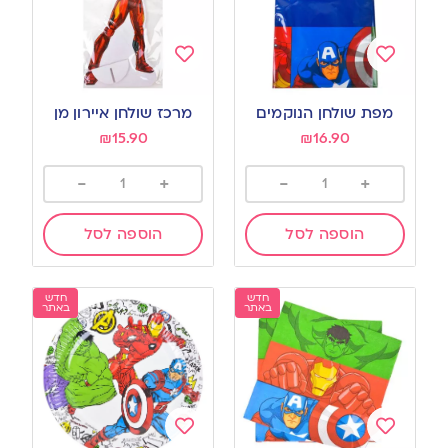
Add
Add
to
to
מפת שולחן הנוקמים
מרכז שולחן איירון מן
wishlist
wishlist
₪
15.90
₪
16.90
-
+
-
+
הוספה לסל
הוספה לסל
חדש
חדש
באתר
באתר