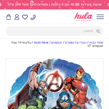
שעות פעילות 9:30-19:00 בחנות | משלוח חינם מעל 299 ש"ח
עמוד הבית
/
גיבורי על וספורט
/
הנוקמים
/
must have
/
בלון מיילר עגול
הנוקמים 17″