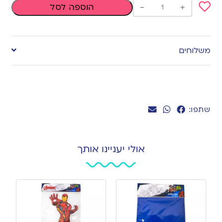
-
+
הוספה לסל
Add
to
משלוחים
wishlist
שתפו:
אולי יעניינו אותך