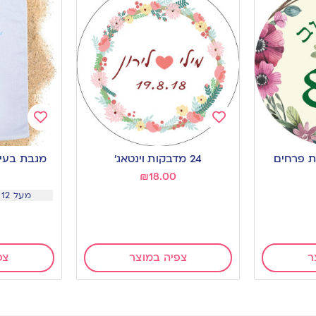
Add
Add
to
to
24 מדבקות וינטאג׳
מגבת בעיצ
wishlist
wishlist
₪
18.00
מעל 12 מגבות מחיר 25.5
ר
צפיה במוצר
צפ