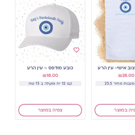
Add
to
וב אישי- עין הרע
כובע מודפס – עין הרע
wishlist
₪
18.00
₪
28.00
קנו 12 יח ומעלה ב 15 שח
יה במוצר
צפיה במוצר