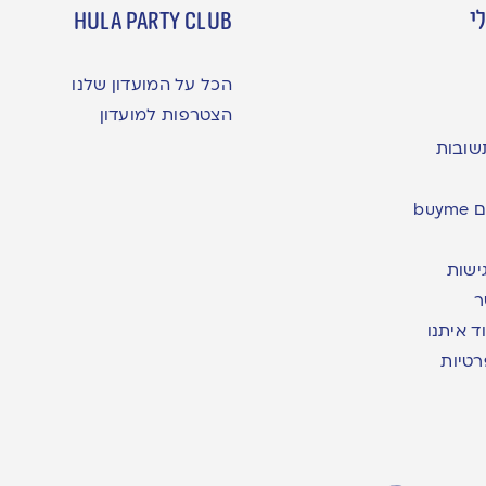
י
hula party club
הכל על המועדון שלנו
הצטרפות למועדון
שובות
bu
ישות
ר
ד איתנו
רטיות