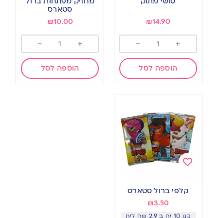
סושי מתוק
מחזיק מפתחות ברול
wishlist
wishlist
סטארס
₪
10.00
₪
14.90
-
+
-
+
הוספה לסל
הוספה לסל
Add
to
קלפי ברול סטארס
wishlist
₪
3.50
קנו 10 יח ב 2.9 שח ליח