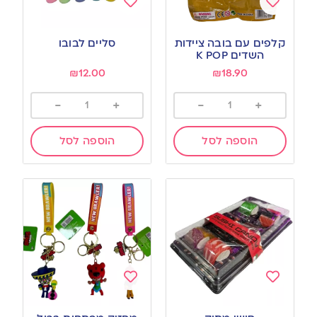
Add
Add
to
to
קלפים עם בובה ציידות
סליים לבובו
wishlist
wishlist
השדים K POP
₪
12.00
₪
18.90
-
+
-
+
הוספה לסל
הוספה לסל
Add
Add
to
to